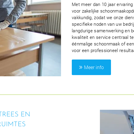
Met meer dan 10 jaar ervaring
voor zakelijke schoonmaakopdr
vakkundig, zodat we onze die
specifieke noden van uw bedrij
langdurige samenwerking en bo
kwaliteit en service centraal t
éénmalige schoonmaak of een p
voor een professioneel resulta
Meer info
REES EN
RUIMTES