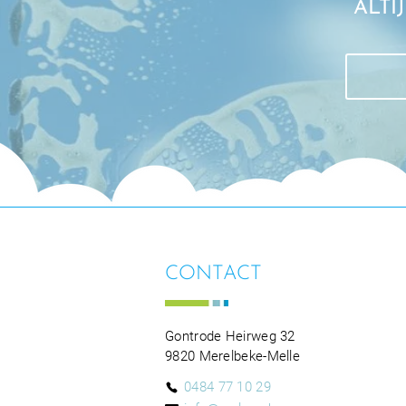
ALTI
CONTACT
Gontrode Heirweg 32
9820 Merelbeke-Melle
0484 77 10 29