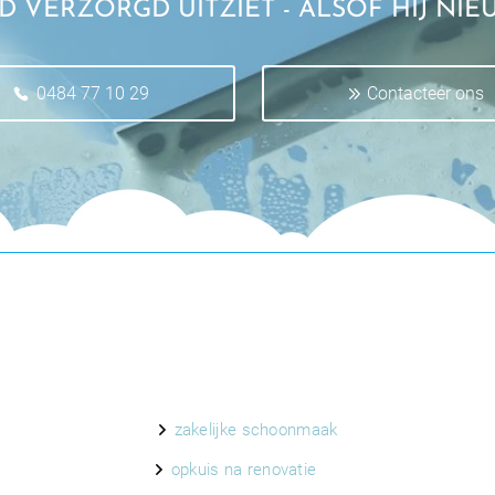
JD VERZORGD UITZIET - ALSOF HIJ NIEU
0484 77 10 29
Contacteer ons
zakelijke schoonmaak
opkuis na renovatie